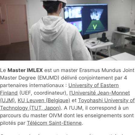
Le
Master IMLEX
est un master Erasmus Mundus Joint
Master Degree (EMJMD) délivré conjointement par 4
partenaires internationaux :
University of Eastern
Finland
(UEF, coordinateur),
l’Université Jean-Monnet
(UJM)
,
KU Leuven (Belgique)
et
Toyohashi University of
Technology (TUT, Japon)
. A l’UJM, il correspond à un
parcours du master OIVM dont les enseignements sont
pilotés par
Télécom Saint-Etienne
.