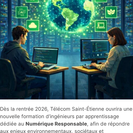
Dès la rentrée 2026, Télécom Saint-Étienne ouvrira une
nouvelle formation d’ingénieurs par apprentissage
dédiée au
Numérique Responsable
, afin de répondre
aux enjeux environnementaux, sociétaux et