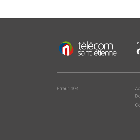
S
Erreur 404
Ac
D
Co