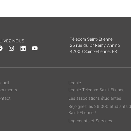
Télécom Saint-Etienne
UIVEZ NOUS
25 rue du Dr Remy Annino
42000 Saint-Etienne, FR
cueil
L’école
ocuments
L’école Télécom Saint‑Étienne
ntact
Les associations étudiantes
Rejoignez les 26 000 étudiants 
Saint‑Étienne !
Logements et Services