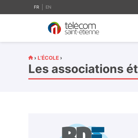
contenu
principal
FR
EN
›
L’ÉCOLE
›
Les associations é