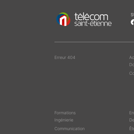
S
Erreur 404
Ac
D
Co
Formations
En
Ingénierie
De
Communication
Êt