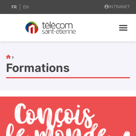
contenu
INTRANET
principal
FR
EN
›
Formations