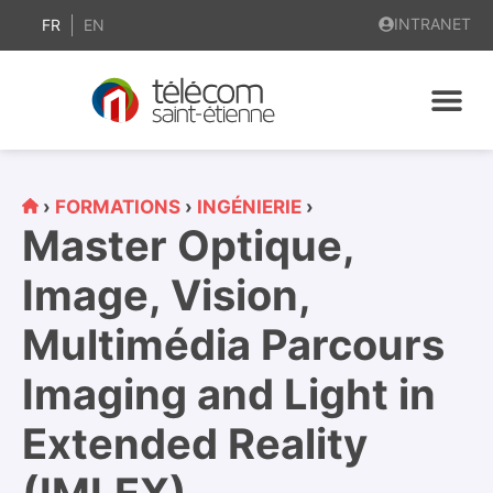
contenu
INTRANET
principal
FR
EN
›
FORMATIONS
›
INGÉNIERIE
›
Master Optique,
Image, Vision,
Multimédia Parcours
Imaging and Light in
Extended Reality