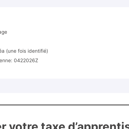
age
a (une fois identifié)
ienne: 0422026Z
 votre taxe d’apprenti