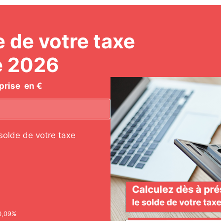
e de votre taxe
e 2026
prise en €
solde de votre taxe
 0,09%