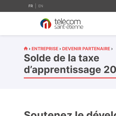
contenu
principal
FR
EN
›
ENTREPRISE
›
DEVENIR PARTENAIRE
›
Solde de la taxe
d’apprentissage 2
Soutenez le déve