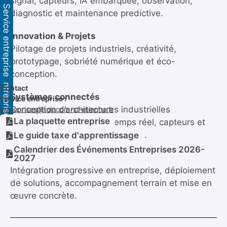
signal, capteurs, IA embarquée, observation,
Service entreprise
diagnostic et maintenance predictive.
Innovation & Projets
Pilotage de projets industriels, créativité,
Service entreprise
prototypage, sobriété numérique et éco-
conception.
Contact
Systèmes connectés
service entreprise :
entreprises@telecom-st-etienne.fr
Conception d’architectures industrielles
La plaquette entreprise
connectées, supervision temps réel, capteurs et
IoT pour une industrie numérique.
Le guide taxe d'apprentissage
Calendrier des Événements Entreprises 2026-
Alternance & Industrie
2027
Intégration progressive en entreprise, déploiement
de solutions, accompagnement terrain et mise en
œuvre concrète.