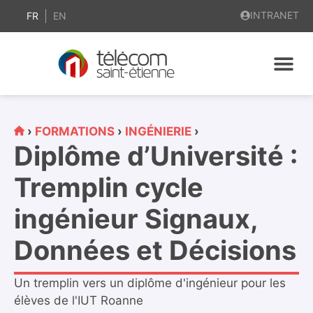
contenu
INTRANET
principal
FR
EN
›
FORMATIONS
›
INGÉNIERIE
›
Diplôme d’Université :
Tremplin cycle
ingénieur Signaux,
Données et Décisions
Un tremplin vers un diplôme d'ingénieur pour les
élèves de l'IUT Roanne