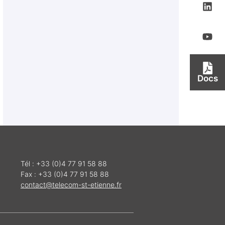
Docs
Tél : +33 (0)4 77 91 58 88
Fax : +33 (0)4 77 91 58 88
contact@telecom-st-etienne.fr