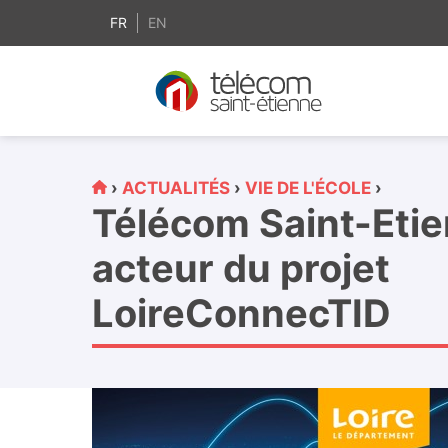
contenu
principal
FR
EN
›
ACTUALITÉS
›
VIE DE L'ÉCOLE
›
Télécom Saint-Eti
acteur du projet
LoireConnecTID