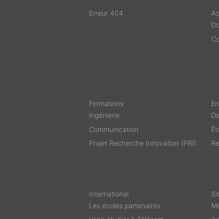
Erreur 404
Ac
D
Co
Formations
En
Ingénierie
De
Communication
Êt
Projet Recherche Innovation (PRI)
Re
International
Si
Les écoles partenaires
Me