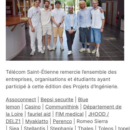
Télécom Saint-Étienne remercie l’ensemble des
entreprises, organisations et étudiants ayant
participé à cette édition des Projets d’Ingénierie.
Assoconnect
|
Bepsi securite
|
Blue
lemon
|
Casino
|
Communithink
|
Département de
la Loire
|
fauriel aid
|
FIM medical
|
JHOOD /
DELZ1
|
Myakiatto
|
Perenco
| Romeo Sierra
|
Siea
|
Stellantis
|
Stephanix
|
Thales
|
Toleos
|
tope