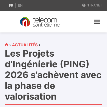
contenu
INTRANET
principal
FR
EN
›
ACTUALITÉS
›
Les Projets
d’Ingénierie (PING)
2026 s’achèvent avec
la phase de
valorisation