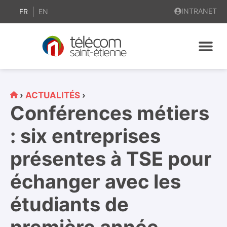
contenu
INTRANET
principal
FR
EN
›
ACTUALITÉS
›
Conférences métiers
: six entreprises
présentes à TSE pour
échanger avec les
étudiants de