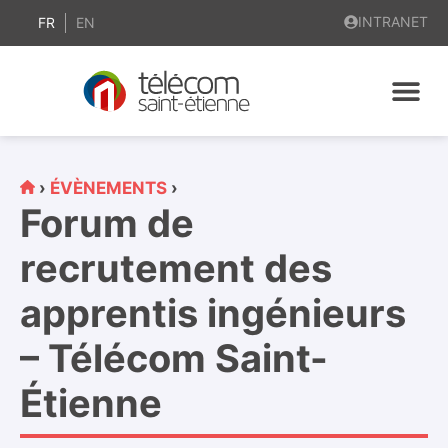
contenu
INTRANET
principal
FR
EN
›
ÉVÈNEMENTS
›
Forum de
recrutement des
apprentis ingénieurs
– Télécom Saint-
Étienne