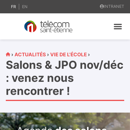
contenu
INTRANET
principal
FR
EN
›
ACTUALITÉS
›
VIE DE L'ÉCOLE
›
Salons & JPO nov/déc
: venez nous
rencontrer !